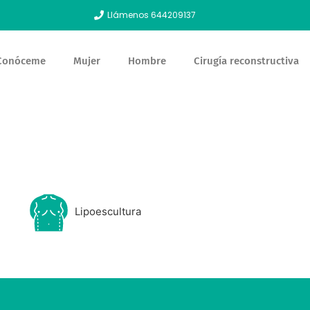
Llámenos 644209137
Conóceme
Mujer
Hombre
Cirugía reconstructiva
Lipoescultura