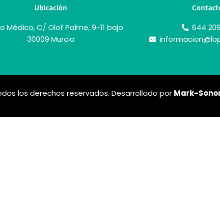
Ubicación
Contact
o Médico, C/ Olof Palme, 9-11 bajo
644 209
30009 Murcia
informacion@lop
 Todos los derechos reservados. Desarrollado por
Mark-Son